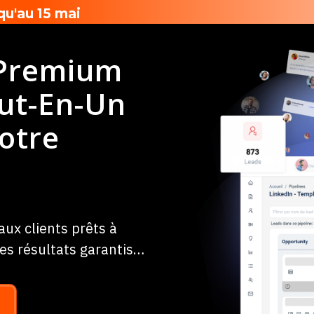
u'au 15 mai
 Premium
ut-En-Un
otre
ux clients prêts à
des résultats garantis…