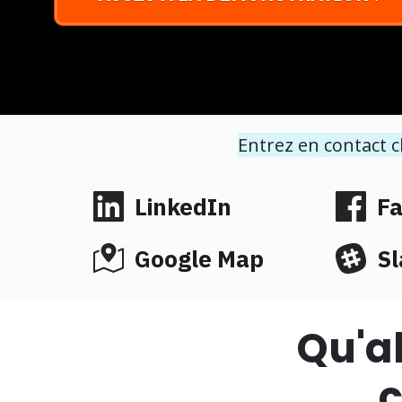
Entrez en contact c
LinkedIn
F
Google Map
Sl
Qu'a
c