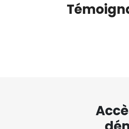
Témoignag
Accè
dém