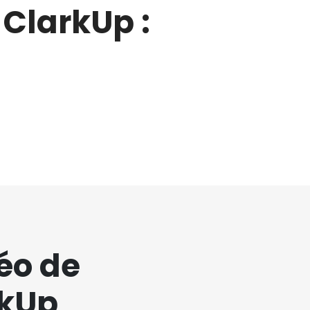
 ClarkUp :
éo de
rkUp